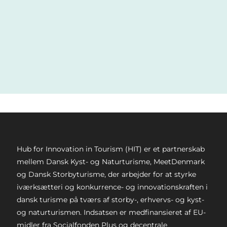
Hub for Innovation in Tourism (HIT) er et partnerskab
mellem Dansk Kyst- og Naturturisme, MeetDenmark
og Dansk Storbyturisme, der arbejder for at styrke
iværksætteri og konkurrence- og innovationskraften i
dansk turisme på tværs af storby-, erhvervs- og kyst-
og naturturismen. Indsatsen er medfinansieret af EU-
midler fra Socialfonden Plus og decentrale