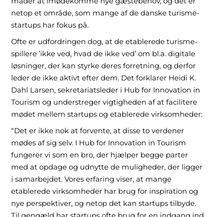
måder at imødekomme nye gæstebehov, og det er
netop et område, som mange af de danske turisme-
startups har fokus på.
Ofte er udfordringen dog, at de etablerede turisme-
spillere ’ikke ved, hvad de ikke ved’ om bl.a. digitale
løsninger, der kan styrke deres forretning, og derfor
leder de ikke aktivt efter dem. Det forklarer Heidi K.
Dahl Larsen, sekretariatsleder i Hub for Innovation in
Tourism og understreger vigtigheden af at facilitere
mødet mellem startups og etablerede virksomheder:
“Det er ikke nok at forvente, at disse to verdener
mødes af sig selv. I Hub for Innovation in Tourism
fungerer vi som en bro, der hjælper begge parter
med at opdage og udnytte de muligheder, der ligger
i samarbejdet. Vores erfaring viser, at mange
etablerede virksomheder har brug for inspiration og
nye perspektiver, og netop det kan startups tilbyde.
Til gengæld har startups ofte brug for en indgang ind