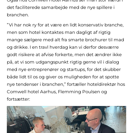
Også hos Comwell Hotel Aarhus ser man stor værdi i
det faciliterede samarbejde med de nye spillere i
branchen.
”Vi har nok ry for at være en lidt konservativ branche,
men som hotel kontaktes man dagligt af rigtig
mange sælgere med alt fra smarte brochurer til mad
og drikke. I en travl hverdag kan vi derfor desværre
godt risikere at afvise forkerte, men det ændrer ikke
på, at vi som udgangspunkt rigtig gerne vil i dialog
med nye entreprenører og startups, for det skubber
både lidt til os og giver os muligheden for at spotte
nye tendenser i branchen,” fortæller hoteldirektør hos
Comwell hotel Aarhus, Flemming Poulsen og
fortsætter: