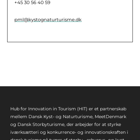
+45 30 56 40 59
pml@kystognaturturisme.dk
Hub for Innovation in Tourism (HIT) er et partnerskab
mellem Dansk Kyst- og Naturturisme, MeetDenmark
og Dansk Storbyturisme, der arbejder for at styrke
iværksætteri og konkurrence- og innovationskraften i
dansk turisme på tværs af storby-, erhvervs- og kyst-